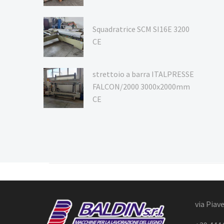
Squadratrice SCM SI16E 3200
CE
strettoio a barra ITALPRESSE
FALCON/2000 3000x2000mm
CE
via Piave