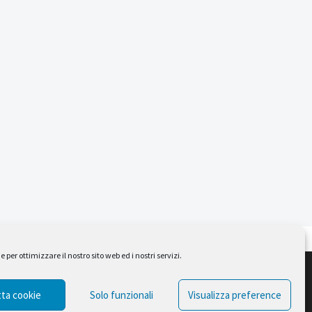
per ottimizzare il nostro sito web ed i nostri servizi.
Design by Ferruccio Lindaver
ta cookie
Solo funzionali
Visualizza preference