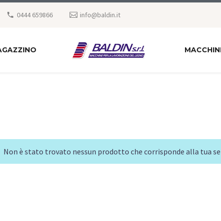
0444 659866
info@baldin.it
AGAZZINO
MACCHIN
Non è stato trovato nessun prodotto che corrisponde alla tua se