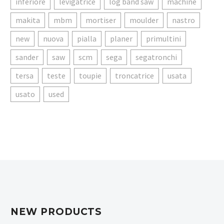
inferiore
levigatrice
log band saw
machine
makita
mbm
mortiser
moulder
nastro
new
nuova
pialla
planer
primultini
sander
saw
scm
sega
segatronchi
tersa
teste
toupie
troncatrice
usata
usato
used
NEW PRODUCTS