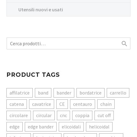
Utensili nuovi e usati

PRODUCT TAGS
affilatrice
band
bander
bordatrice
carrello
catena
cavatrice
CE
centauro
chain
circolare
circular
cnc
coppia
cut off
edge
edge bander
elicoidali
helicoidal