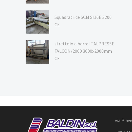
Squadratrice SCM SI16E 3200
CE
strettoio a barra ITALPRESSE
FALCON/2000 3000x2000mm
CE
via Piave