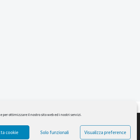
per ottimizzare il nostro sito web ed i nostri servizi.
Design by Ferruccio Lindaver
ta cookie
Solo funzionali
Visualizza preference