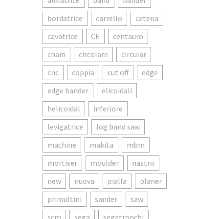
affilatrice
band
bander
bordatrice
carrello
catena
cavatrice
CE
centauro
chain
circolare
circular
cnc
coppia
cut off
edge
edge bander
elicoidali
helicoidal
inferiore
levigatrice
log band saw
machine
makita
mbm
mortiser
moulder
nastro
new
nuova
pialla
planer
primultini
sander
saw
scm
sega
segatronchi