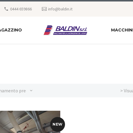
0444 659866
info@baldin.it
AGAZZINO
MACCHIN
namento predefinito
> Visu
NEW