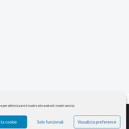
per ottimizzare il nostro sito web ed i nostri servizi.
Design by Ferruccio Lindaver
ta cookie
Solo funzionali
Visualizza preference