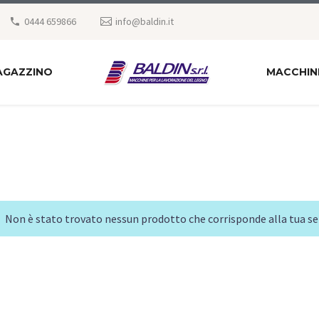
0444 659866
info@baldin.it
AGAZZINO
MACCHIN
Non è stato trovato nessun prodotto che corrisponde alla tua se