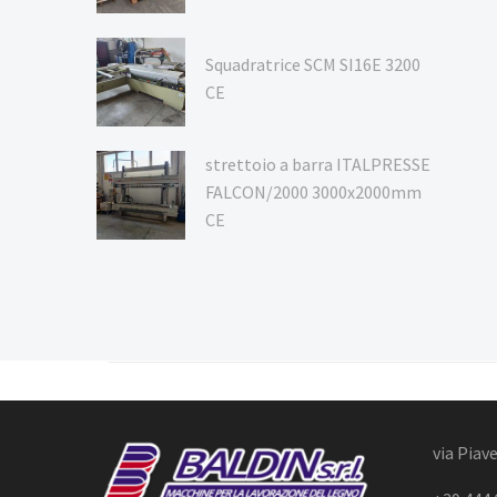
Squadratrice SCM SI16E 3200
CE
strettoio a barra ITALPRESSE
FALCON/2000 3000x2000mm
CE
via Piave