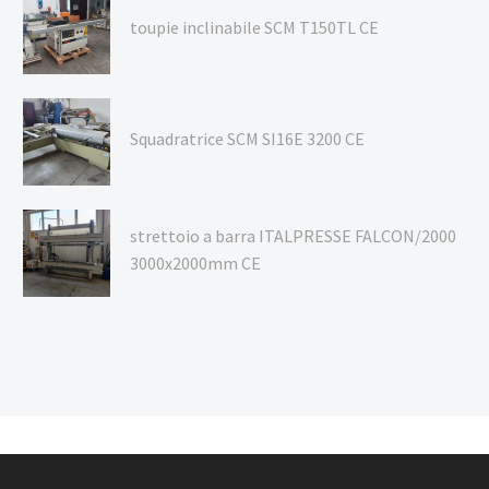
toupie inclinabile SCM T150TL CE
Squadratrice SCM SI16E 3200 CE
strettoio a barra ITALPRESSE FALCON/2000
3000x2000mm CE