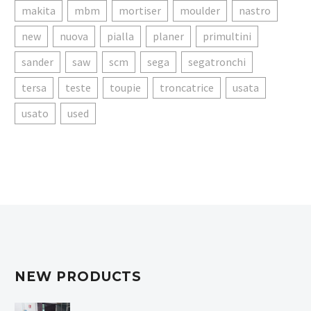
makita
mbm
mortiser
moulder
nastro
new
nuova
pialla
planer
primultini
sander
saw
scm
sega
segatronchi
tersa
teste
toupie
troncatrice
usata
usato
used
NEW PRODUCTS