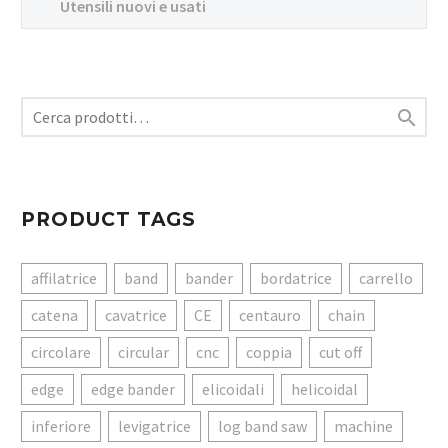
Utensili nuovi e usati

PRODUCT TAGS
affilatrice
band
bander
bordatrice
carrello
catena
cavatrice
CE
centauro
chain
circolare
circular
cnc
coppia
cut off
edge
edge bander
elicoidali
helicoidal
inferiore
levigatrice
log band saw
machine