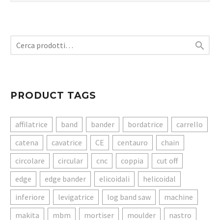

PRODUCT TAGS
affilatrice
band
bander
bordatrice
carrello
catena
cavatrice
CE
centauro
chain
circolare
circular
cnc
coppia
cut off
edge
edge bander
elicoidali
helicoidal
inferiore
levigatrice
log band saw
machine
makita
mbm
mortiser
moulder
nastro