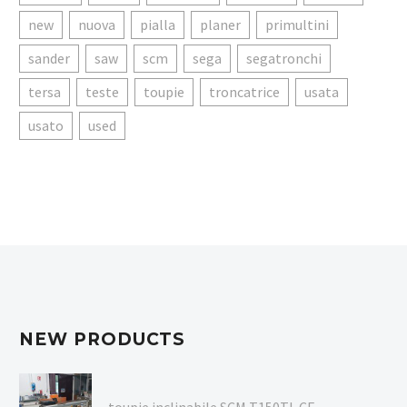
new
nuova
pialla
planer
primultini
sander
saw
scm
sega
segatronchi
tersa
teste
toupie
troncatrice
usata
usato
used
NEW PRODUCTS
toupie inclinabile SCM T150TL CE