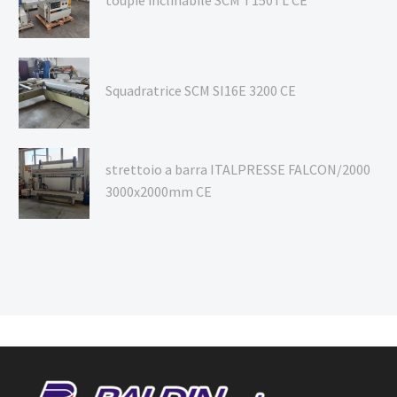
Squadratrice SCM SI16E 3200 CE
strettoio a barra ITALPRESSE FALCON/2000
3000x2000mm CE