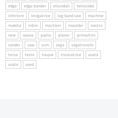
edge
edge bander
elicoidali
helicoidal
inferiore
levigatrice
log band saw
machine
makita
mbm
mortiser
moulder
nastro
new
nuova
pialla
planer
primultini
sander
saw
scm
sega
segatronchi
tersa
teste
toupie
troncatrice
usata
usato
used