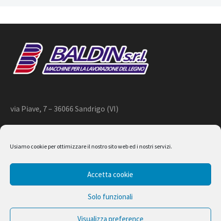
via Piave, 7 – 36066 Sandrigo (VI)
+39 444 659866 –
info@baldin.it
Usiamo cookie per ottimizzare il nostro sito web ed i nostri servizi.
2020 © BALDIN srl
Accetta cookie
P.IVA 01266490240
Solo funzionali
Visualizza preference