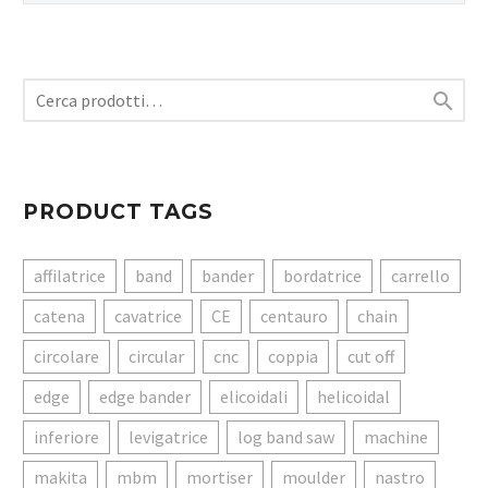

PRODUCT TAGS
affilatrice
band
bander
bordatrice
carrello
catena
cavatrice
CE
centauro
chain
circolare
circular
cnc
coppia
cut off
edge
edge bander
elicoidali
helicoidal
inferiore
levigatrice
log band saw
machine
makita
mbm
mortiser
moulder
nastro