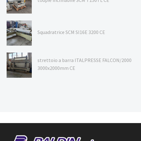
Squadratrice SCM SI16E 3200 CE
strettoio a barra ITALPRESSE FALCON/2000
3000x2000mm CE