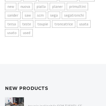
new
nuova
pialla
planer
primultini
sander
saw
scm
sega
segatronchi
tersa
teste
toupie
troncatrice
usata
usato
used
NEW PRODUCTS
toupie inclinabile SCM T150TL CE