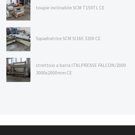
toupie inclinabile SCM T150TL CE
Squadratrice SCM SI16E 3200 CE
strettoio a barra ITALPRESSE FALCON/2000
3000x2000mm CE