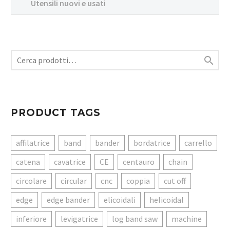
Utensili nuovi e usati

PRODUCT TAGS
affilatrice
band
bander
bordatrice
carrello
catena
cavatrice
CE
centauro
chain
circolare
circular
cnc
coppia
cut off
edge
edge bander
elicoidali
helicoidal
inferiore
levigatrice
log band saw
machine