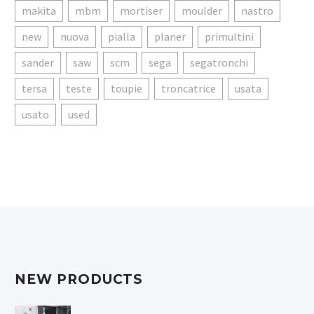
makita
mbm
mortiser
moulder
nastro
new
nuova
pialla
planer
primultini
sander
saw
scm
sega
segatronchi
tersa
teste
toupie
troncatrice
usata
usato
used
NEW PRODUCTS