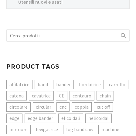
Utensili nuovi e usati

PRODUCT TAGS
affilatrice
band
bander
bordatrice
carrello
catena
cavatrice
CE
centauro
chain
circolare
circular
cnc
coppia
cut off
edge
edge bander
elicoidali
helicoidal
inferiore
levigatrice
log band saw
machine