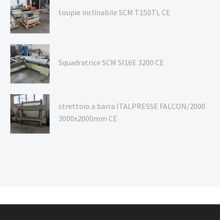
toupie inclinabile SCM T150TL CE
Squadratrice SCM SI16E 3200 CE
strettoio a barra ITALPRESSE FALCON/2000
3000x2000mm CE