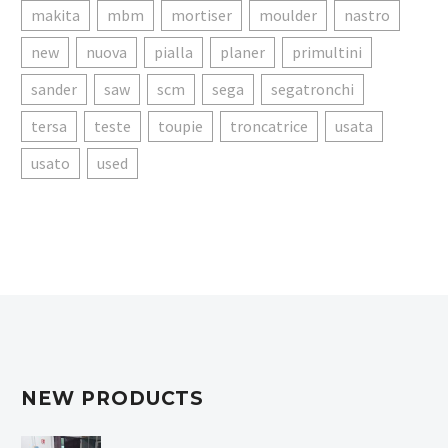
makita
mbm
mortiser
moulder
nastro
new
nuova
pialla
planer
primultini
sander
saw
scm
sega
segatronchi
tersa
teste
toupie
troncatrice
usata
usato
used
NEW PRODUCTS