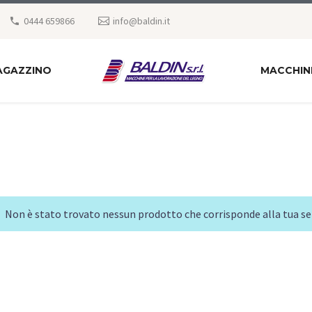
0444 659866
info@baldin.it
AGAZZINO
MACCHIN
Non è stato trovato nessun prodotto che corrisponde alla tua se