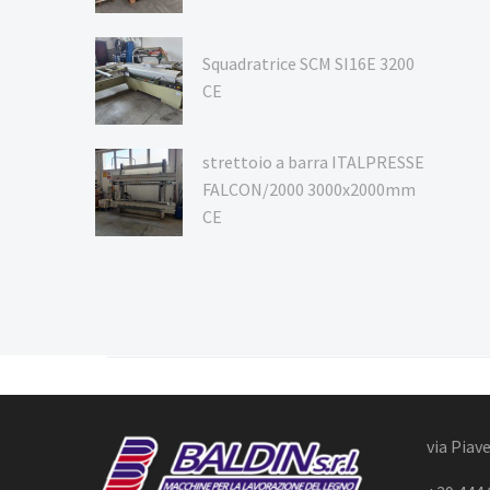
Squadratrice SCM SI16E 3200
CE
strettoio a barra ITALPRESSE
FALCON/2000 3000x2000mm
CE
via Piave