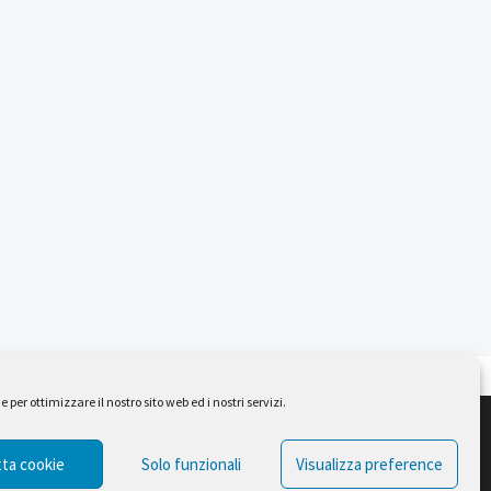
per ottimizzare il nostro sito web ed i nostri servizi.
Design by Ferruccio Lindaver
ta cookie
Solo funzionali
Visualizza preference