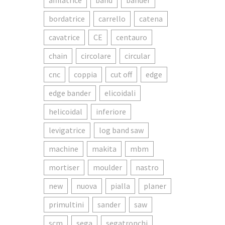
affilatrice
band
bander
bordatrice
carrello
catena
cavatrice
CE
centauro
chain
circolare
circular
cnc
coppia
cut off
edge
edge bander
elicoidali
helicoidal
inferiore
levigatrice
log band saw
machine
makita
mbm
mortiser
moulder
nastro
new
nuova
pialla
planer
primultini
sander
saw
scm
sega
segatronchi