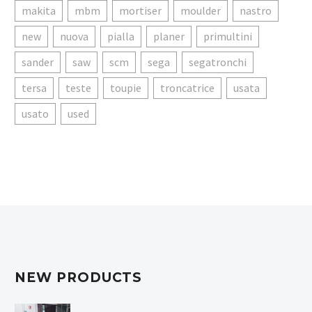
makita
mbm
mortiser
moulder
nastro
new
nuova
pialla
planer
primultini
sander
saw
scm
sega
segatronchi
tersa
teste
toupie
troncatrice
usata
usato
used
NEW PRODUCTS