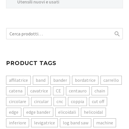
Utensili nuovi e usati

PRODUCT TAGS
affilatrice
band
bander
bordatrice
carrello
catena
cavatrice
CE
centauro
chain
circolare
circular
cnc
coppia
cut off
edge
edge bander
elicoidali
helicoidal
inferiore
levigatrice
log band saw
machine