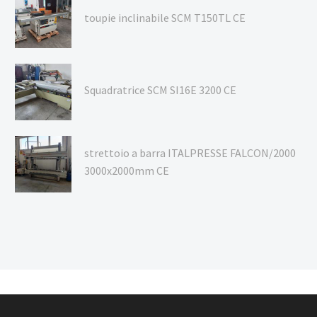
toupie inclinabile SCM T150TL CE
Squadratrice SCM SI16E 3200 CE
strettoio a barra ITALPRESSE FALCON/2000
3000x2000mm CE