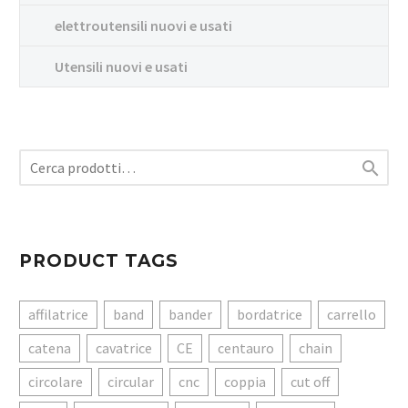
elettroutensili nuovi e usati
Utensili nuovi e usati

PRODUCT TAGS
affilatrice
band
bander
bordatrice
carrello
catena
cavatrice
CE
centauro
chain
circolare
circular
cnc
coppia
cut off