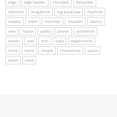
edge
edge bander
elicoidali
helicoidal
inferiore
levigatrice
log band saw
machine
makita
mbm
mortiser
moulder
nastro
new
nuova
pialla
planer
primultini
sander
saw
scm
sega
segatronchi
tersa
teste
toupie
troncatrice
usata
usato
used