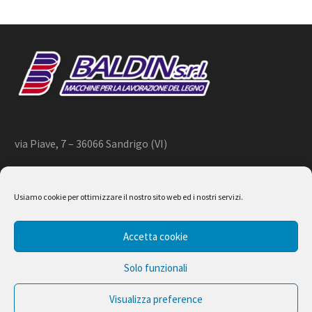
via Piave, 7 – 36066 Sandrigo (VI)
+39 444 659866 –
info@baldin.it
Usiamo cookie per ottimizzare il nostro sito web ed i nostri servizi.
2020 © BALDIN srl
Accetta cookie
P.IVA 01266490240
Solo funzionali
Visualizza preference
Design by Ferruccio Lindaver