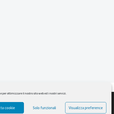
per ottimizzare il nostro sito web ed i nostri servizi.
Design by Ferruccio Lindaver
ta cookie
Solo funzionali
Visualizza preference