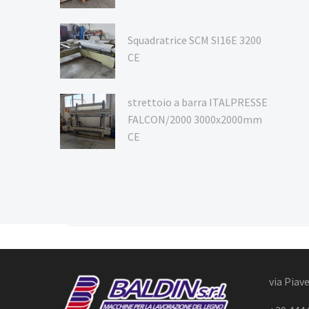
Squadratrice SCM SI16E 3200
CE
strettoio a barra ITALPRESSE
FALCON/2000 3000x2000mm
CE
via Piave