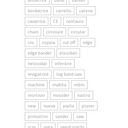
affilatrice
band
bander
bordatrice
carrello
catena
cavatrice
CE
centauro
chain
circolare
circular
cnc
coppia
cut off
edge
edge bander
elicoidali
helicoidal
inferiore
levigatrice
log band saw
machine
makita
mbm
mortiser
moulder
nastro
new
nuova
pialla
planer
primultini
sander
saw
scm
sega
segatronchi