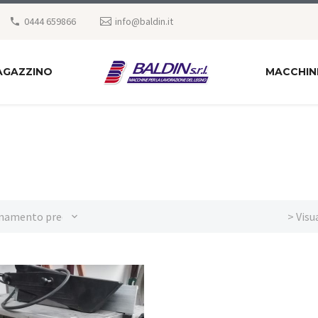
0444 659866
info@baldin.it
AGAZZINO
MACCHIN
namento predefinito
> Visu