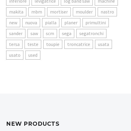
inferiore
levigatrice
log band saw
machine
makita
mbm
mortiser
moulder
nastro
new
nuova
pialla
planer
primultini
sander
saw
scm
sega
segatronchi
tersa
teste
toupie
troncatrice
usata
usato
used
NEW PRODUCTS