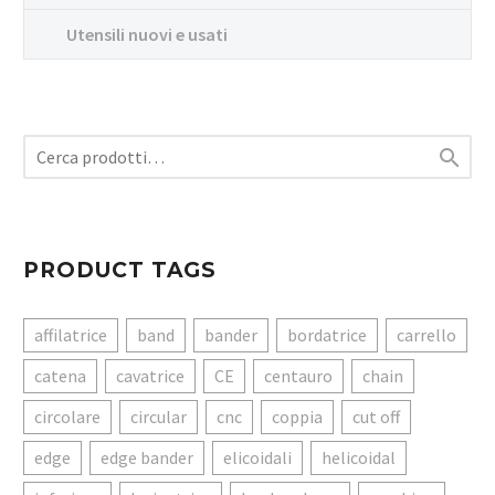
Utensili nuovi e usati

PRODUCT TAGS
affilatrice
band
bander
bordatrice
carrello
catena
cavatrice
CE
centauro
chain
circolare
circular
cnc
coppia
cut off
edge
edge bander
elicoidali
helicoidal