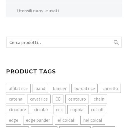
Utensili nuovi e usati

PRODUCT TAGS
affilatrice
band
bander
bordatrice
carrello
catena
cavatrice
CE
centauro
chain
circolare
circular
cnc
coppia
cut off
edge
edge bander
elicoidali
helicoidal