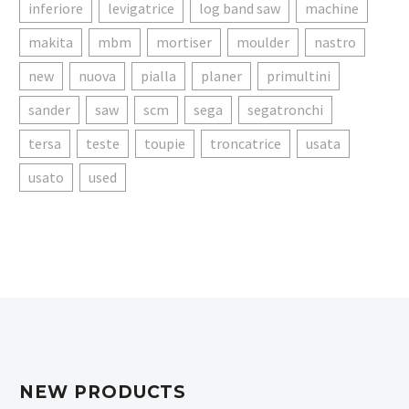
inferiore
levigatrice
log band saw
machine
makita
mbm
mortiser
moulder
nastro
new
nuova
pialla
planer
primultini
sander
saw
scm
sega
segatronchi
tersa
teste
toupie
troncatrice
usata
usato
used
NEW PRODUCTS