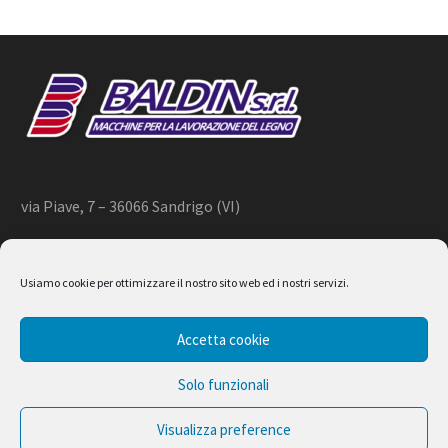
via Piave, 7 – 36066 Sandrigo (VI)
+39 444 659866 –
info@baldin.it
Usiamo cookie per ottimizzare il nostro sito web ed i nostri servizi.
2020 © BALDIN srl
Accetta cookie
P.IVA 01266490240
Solo funzionali
Visualizza preference
Design by Ferruccio Lindaver