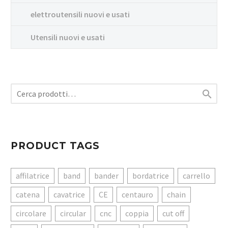
elettroutensili nuovi e usati
Utensili nuovi e usati

PRODUCT TAGS
affilatrice
band
bander
bordatrice
carrello
catena
cavatrice
CE
centauro
chain
circolare
circular
cnc
coppia
cut off