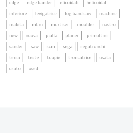
edge
edge bander
elicoidali
helicoidal
inferiore
levigatrice
log band saw
machine
makita
mbm
mortiser
moulder
nastro
new
nuova
pialla
planer
primultini
sander
saw
scm
sega
segatronchi
tersa
teste
toupie
troncatrice
usata
usato
used