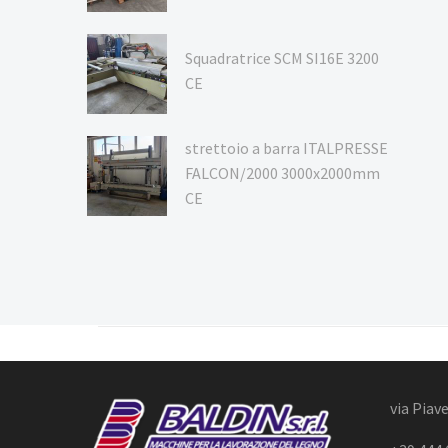
Squadratrice SCM SI16E 3200
CE
strettoio a barra ITALPRESSE
FALCON/2000 3000x2000mm
CE
via Piave