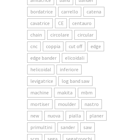
affilatrice
band
bander
bordatrice
carrello
catena
cavatrice
CE
centauro
chain
circolare
circular
cnc
coppia
cut off
edge
edge bander
elicoidali
helicoidal
inferiore
levigatrice
log band saw
machine
makita
mbm
mortiser
moulder
nastro
new
nuova
pialla
planer
primultini
sander
saw
scm
sega
segatronchi