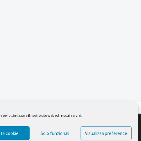
per ottimizzare il nostro sito web ed i nostri servizi.
Design by Ferruccio Lindaver
ta cookie
Solo funzionali
Visualizza preference