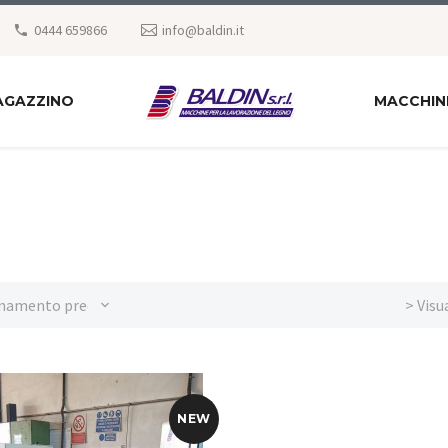
0444 659866
info@baldin.it
AGAZZINO
MACCHIN
namento predefinito
> Visu
NEW