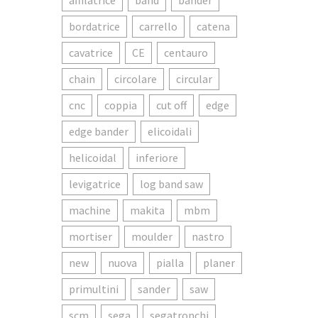
affilatrice
band
bander
bordatrice
carrello
catena
cavatrice
CE
centauro
chain
circolare
circular
cnc
coppia
cut off
edge
edge bander
elicoidali
helicoidal
inferiore
levigatrice
log band saw
machine
makita
mbm
mortiser
moulder
nastro
new
nuova
pialla
planer
primultini
sander
saw
scm
sega
segatronchi