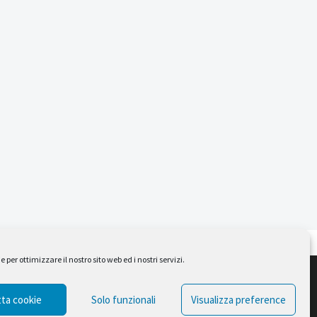
per ottimizzare il nostro sito web ed i nostri servizi.
Design by Ferruccio Lindaver
ta cookie
Solo funzionali
Visualizza preference