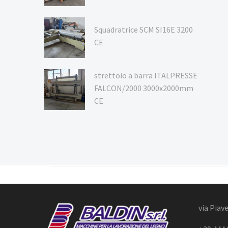
Squadratrice SCM SI16E 3200
CE
strettoio a barra ITALPRESSE
FALCON/2000 3000x2000mm
CE
via Piave