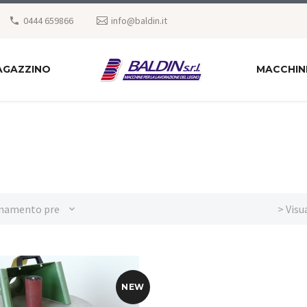
0444 659866
info@baldin.it
AGAZZINO
MACCHIN
namento predefinito
> Visu
NEW