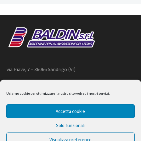
via Piave, 7 – 36066 Sandrigo (VI)
+39 444 659866 –
info@baldin.it
Usiamo cookie per ottimizzare il nostro sito web ed i nostri servizi.
2020 © BALDIN srl
Accetta cookie
P.IVA 01266490240
Solo funzionali
Visualizza preference