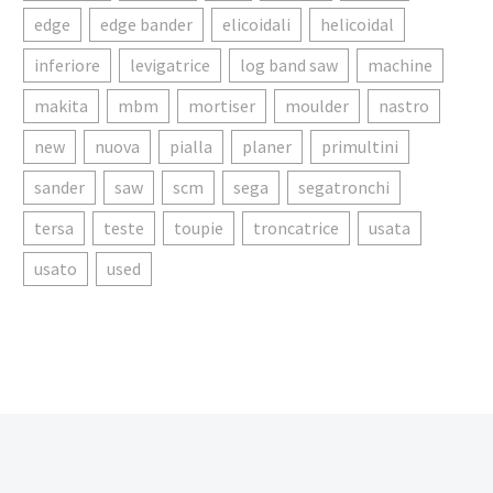
edge
edge bander
elicoidali
helicoidal
inferiore
levigatrice
log band saw
machine
makita
mbm
mortiser
moulder
nastro
new
nuova
pialla
planer
primultini
sander
saw
scm
sega
segatronchi
tersa
teste
toupie
troncatrice
usata
usato
used