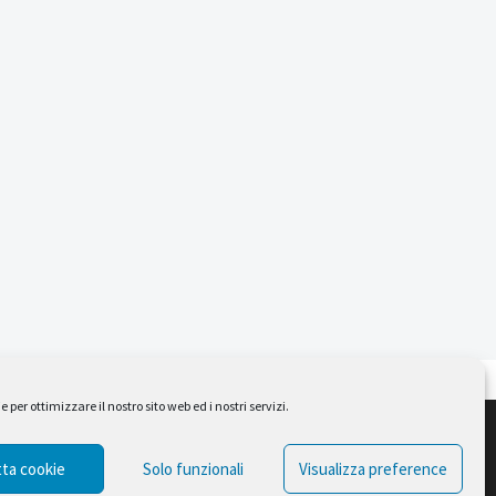
per ottimizzare il nostro sito web ed i nostri servizi.
Design by Ferruccio Lindaver
ta cookie
Solo funzionali
Visualizza preference