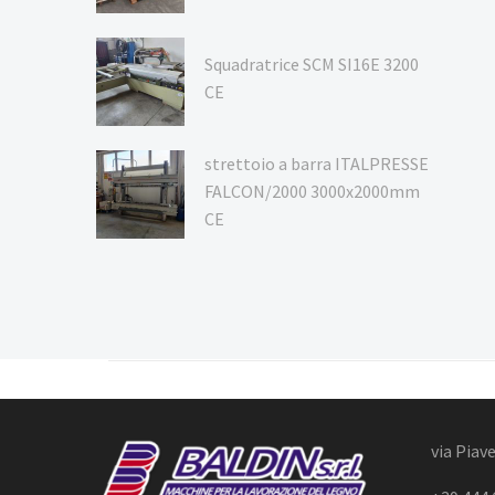
Squadratrice SCM SI16E 3200
CE
strettoio a barra ITALPRESSE
FALCON/2000 3000x2000mm
CE
via Piave