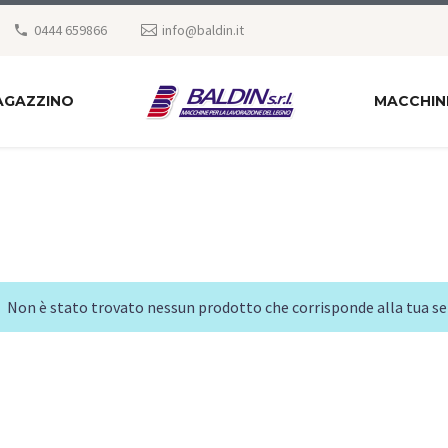
0444 659866
info@baldin.it
AGAZZINO
MACCHIN
Non è stato trovato nessun prodotto che corrisponde alla tua se