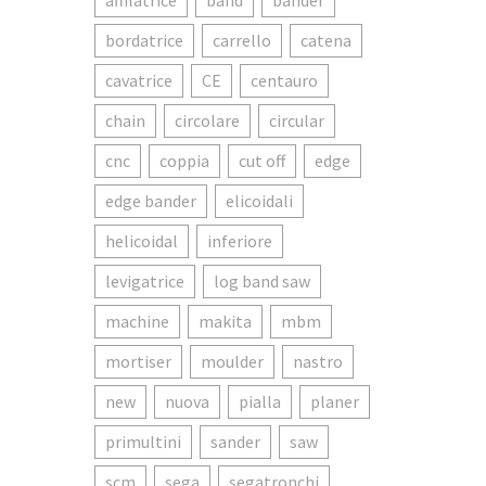
affilatrice
band
bander
bordatrice
carrello
catena
cavatrice
CE
centauro
chain
circolare
circular
cnc
coppia
cut off
edge
edge bander
elicoidali
helicoidal
inferiore
levigatrice
log band saw
machine
makita
mbm
mortiser
moulder
nastro
new
nuova
pialla
planer
primultini
sander
saw
scm
sega
segatronchi