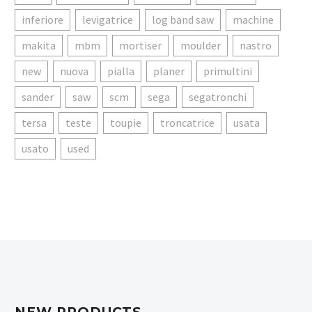
inferiore
levigatrice
log band saw
machine
makita
mbm
mortiser
moulder
nastro
new
nuova
pialla
planer
primultini
sander
saw
scm
sega
segatronchi
tersa
teste
toupie
troncatrice
usata
usato
used