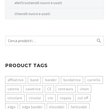
elettroutensili nuovi e usati
Utensili nuovi e usati

PRODUCT TAGS
affilatrice
band
bander
bordatrice
carrello
catena
cavatrice
CE
centauro
chain
circolare
circular
cnc
coppia
cut off
edge
edge bander
elicoidali
helicoidal