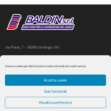
via Piave, 7 – 36066 Sandrigo (VI)
+39 444 659866 –
info@baldin.it
Usiamo cookie per ottimizzare il nostro sito web ed i nostri servizi.
2020 © BALDIN srl
Accetta cookie
P.IVA 01266490240
Solo funzionali
Visualizza preference
Design by Ferruccio Lindaver