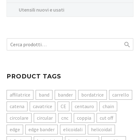
Utensili nuovi e usati

PRODUCT TAGS
affilatrice
band
bander
bordatrice
carrello
catena
cavatrice
CE
centauro
chain
circolare
circular
cnc
coppia
cut off
edge
edge bander
elicoidali
helicoidal