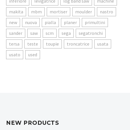
inferiore
levigatrice
log band saw
machine
makita
mbm
mortiser
moulder
nastro
new
nuova
pialla
planer
primultini
sander
saw
scm
sega
segatronchi
tersa
teste
toupie
troncatrice
usata
usato
used
NEW PRODUCTS