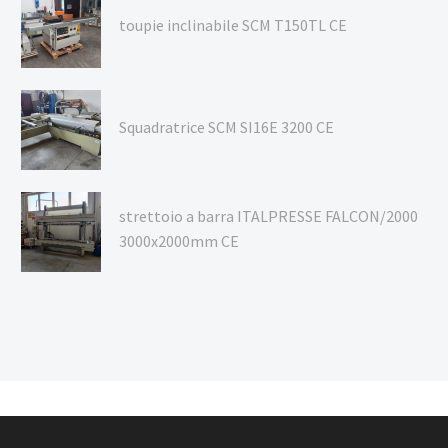
toupie inclinabile SCM T150TL CE
Squadratrice SCM SI16E 3200 CE
strettoio a barra ITALPRESSE FALCON/2000
3000x2000mm CE