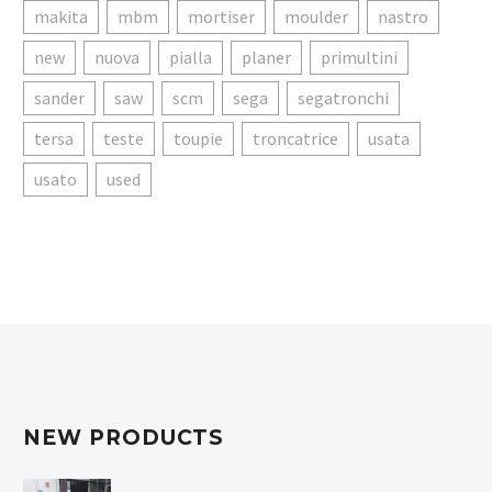
makita
mbm
mortiser
moulder
nastro
new
nuova
pialla
planer
primultini
sander
saw
scm
sega
segatronchi
tersa
teste
toupie
troncatrice
usata
usato
used
NEW PRODUCTS