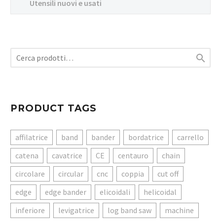
Utensili nuovi e usati

PRODUCT TAGS
affilatrice
band
bander
bordatrice
carrello
catena
cavatrice
CE
centauro
chain
circolare
circular
cnc
coppia
cut off
edge
edge bander
elicoidali
helicoidal
inferiore
levigatrice
log band saw
machine