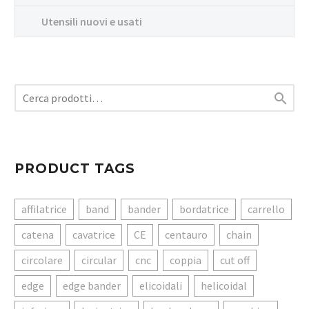
Utensili nuovi e usati

PRODUCT TAGS
affilatrice
band
bander
bordatrice
carrello
catena
cavatrice
CE
centauro
chain
circolare
circular
cnc
coppia
cut off
edge
edge bander
elicoidali
helicoidal