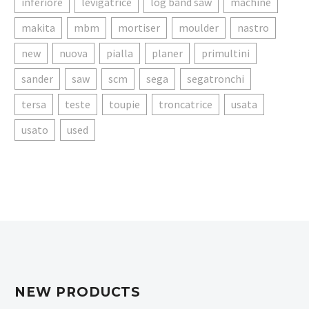
inferiore
levigatrice
log band saw
machine
makita
mbm
mortiser
moulder
nastro
new
nuova
pialla
planer
primultini
sander
saw
scm
sega
segatronchi
tersa
teste
toupie
troncatrice
usata
usato
used
NEW PRODUCTS